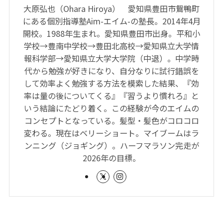
大原弘也（Ohara Hiroya） 愛知県豊田市鴛鴨町
にある個別指導塾Aim-エイム-の塾長。2014年4月
開校。1988年生まれ。愛知県豊田市出身。平和小
学校→豊南中学校→豊田北高校→愛知県立大学情
報科学部→愛知県立大学大学院（中退）。中学時
代から勉強が好きになり、自分なりに試行錯誤を
して効率よく勉強する方法を模索した結果、『効
率は量の後についてくる』『習うより慣れろ』と
いう結論にたどり着く。この経験が今のエイムの
コンセプトとなっている。髪型・髪色がコロコロ
変わる。現在はベリーショート。マイブームはラ
ンニング（ジョギング）。ハーフマラソン完走が
2026年の目標。