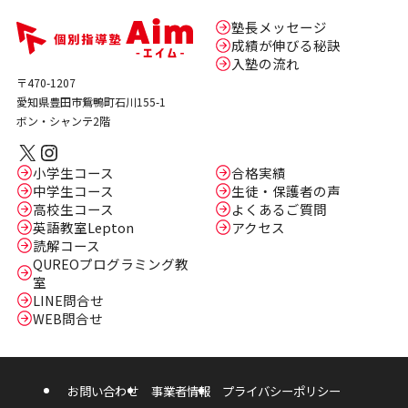
塾長メッセージ
成績が伸びる秘訣
入塾の流れ
〒470-1207
愛知県豊田市鴛鴨町石川155-1
ボン・シャンテ2階
X
Instagram
小学生コース
合格実績
中学生コース
生徒・保護者の声
高校生コース
よくあるご質問
英語教室Lepton
アクセス
読解コース
QUREOプログラミング教
室
LINE問合せ
WEB問合せ
お問い合わせ
事業者情報
プライバシーポリシー