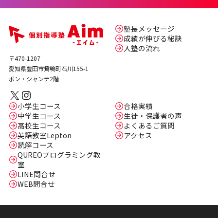
塾長メッセージ
成績が伸びる秘訣
入塾の流れ
〒470-1207
愛知県豊田市鴛鴨町石川155-1
ボン・シャンテ2階
X
Instagram
小学生コース
合格実績
中学生コース
生徒・保護者の声
高校生コース
よくあるご質問
英語教室Lepton
アクセス
読解コース
QUREOプログラミング教
室
LINE問合せ
WEB問合せ